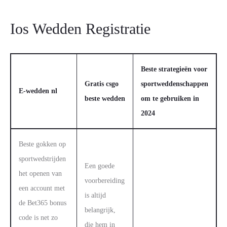
Ios Wedden Registratie
Beste strategieën voor
Gratis csgo
sportweddenschappen
E-wedden nl
beste wedden
om te gebruiken in
2024
Beste gokken op
sportwedstrijden
Een goede
het openen van
voorbereiding
een account met
is altijd
de Bet365 bonus
belangrijk,
code is net zo
die hem in