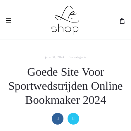
Visitá nuestra sección de
Rebajas!
julio 31, 2024
Sin categoría
Goede Site Voor
Sportwedstrijden Online
Bookmaker 2024