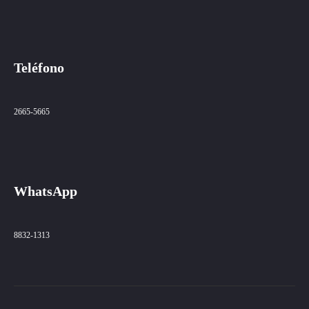
Teléfono
2665-5665
WhatsApp
8832-1313