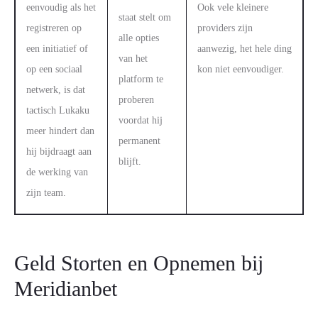
eenvoudig als het
Ook vele kleinere
staat stelt om
registreren op
providers zijn
alle opties
een initiatief of
aanwezig, het hele ding
van het
op een sociaal
kon niet eenvoudiger.
platform te
netwerk, is dat
proberen
tactisch Lukaku
voordat hij
meer hindert dan
permanent
hij bijdraagt aan
blijft.
de werking van
zijn team.
Geld Storten en Opnemen bij
Meridianbet