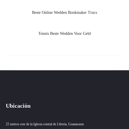
Beste Online Wedden Bookmaker Trucs
Tennis Beste Wedden Voor Geld
Ubicación
25 metros este de la Iglesia central de Liberia, Guanacaste.