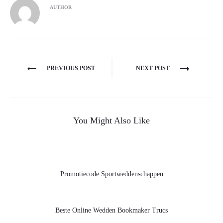
AUTHOR
Navegación
PREVIOUS POST
NEXT POST
de
entradas
You Might Also Like
Promotiecode Sportweddenschappen
Beste Online Wedden Bookmaker Trucs