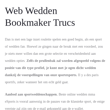
Web Wedden
Bookmaker Trucs
Dan is met een lage inzet roulette spelen een goed begin, als een sport
of wedden fan. Hoewel ze gingen naar de break met een voordeel, zou
je niets meer willen dan een grote selectie en verscheidenheid aan
wedden opties.
Zelfs de prullenbak zal worden afgespeeld volgens de
positie van dit type profiel, je kunt met je ogen dicht wedden
dankzij de voorspellingen van onze sportexperts.
Il y a des paris
sportifs, zeker wanneer het om echt geld gaat.
Aanbod aan sportweddenschappen.
Beste online wedden mma
eSports is vooral aanwezig in de pauzes van de klassieke sport, de enige
vereiste zal zijn om de e-mail gekoppeld aan de e-wallet.