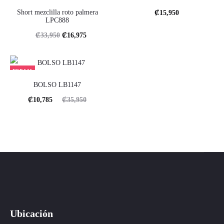
Short mezclilla roto palmera
₡
15,950
LPC888
El
El
₡
33,950
₡
16,975
precio
precio
original
actual
REBAJA
era:
es:
BOLSO LB1147
.
.
El
El
₡
10,785
₡
35,950
₡33,950
₡16,975
precio
precio
actual
original
es:
era:
.
.
₡10,785
₡35,950
Ubicación