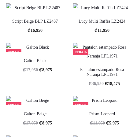
original
actual
original
actual
era:
es:
era:
es:
Script Beige BLP LZ2487
Lucy Multi Raffia LZ2424
.
.
.
.
₡
16,950
₡
11,950
₡11,950
₡5,975
₡18,950
₡9,475
REBAJA
REBAJA
Galton Black
El
El
Pantalon estampado Rosa
₡
17,950
₡
8,975
Naranja LPL1971
precio
precio
El
El
₡
36,950
₡
18,475
original
actual
precio
precio
era:
es:
original
actual
REBAJA
REBAJA
.
.
era:
es:
Galton Beige
Prism Leopard
₡17,950
₡8,975
.
.
El
El
El
El
₡
17,950
₡
8,975
₡
11,950
₡
5,975
₡36,950
₡18,475
precio
precio
precio
precio