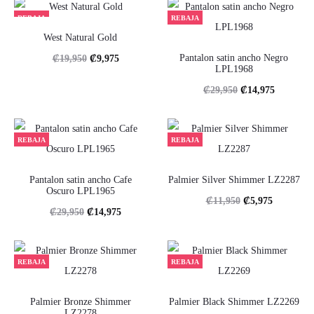
original
actual
original
actual
REBAJA
REBAJA
era:
es:
era:
es:
West Natural Gold
.
.
.
.
El
El
Pantalon satin ancho Negro
₡
19,950
₡
9,975
LPL1968
₡17,950
₡8,975
₡11,950
₡5,975
precio
precio
El
El
₡
29,950
₡
14,975
original
actual
precio
precio
era:
es:
original
actual
REBAJA
REBAJA
.
.
era:
es:
₡19,950
₡9,975
.
.
Pantalon satin ancho Cafe
Palmier Silver Shimmer LZ2287
Oscuro LPL1965
₡29,950
₡14,975
El
El
₡
11,950
₡
5,975
El
El
₡
29,950
₡
14,975
precio
precio
precio
precio
original
actual
original
actual
REBAJA
REBAJA
era:
es:
era:
es:
.
.
.
.
Palmier Bronze Shimmer
Palmier Black Shimmer LZ2269
₡11,950
₡5,975
LZ2278