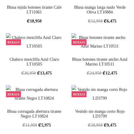
Blusa tejida botones tirante Cafe
Blusa manga larga nudo Verde
LT11061
Oliva LT10884
El
El
₡
18,950
₡
12,950
₡
6,475
precio
precio
original
actual
REBAJA
REBAJA
era:
es:
.
.
Chaleco mezclilla Azul Claro
Blusa botones tirante ancho Azul
LT10505
Marino LT10511
₡12,950
₡6,475
El
El
El
El
₡
26,950
₡
13,475
₡
24,950
₡
12,475
precio
precio
precio
precio
original
actual
original
actual
REBAJA
REBAJA
era:
es:
era:
es:
.
.
.
.
Blusa corrugada abertura tirante
Vestido sin manga corto Rojo
Negro LT10824
LD3799
₡26,950
₡13,475
₡24,950
₡12,475
El
El
El
El
₡
11,950
₡
5,975
₡
18,950
₡
9,475
precio
precio
precio
precio